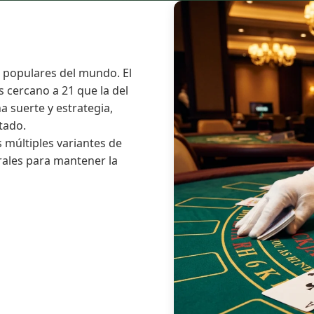
s populares del mundo. El
 cercano a 21 que la del
a suerte y estrategia,
tado.
 múltiples variantes de
erales para mantener la