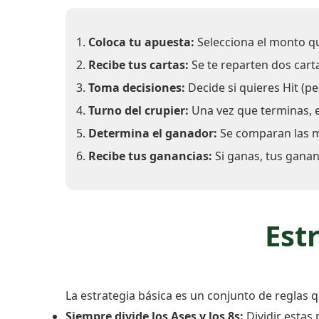
Coloca tu apuesta:
Selecciona el monto q
Recibe tus cartas:
Se te reparten dos carta
Toma decisiones:
Decide si quieres Hit (pe
Turno del crupier:
Una vez que terminas, el
Determina el ganador:
Se comparan las ma
Recibe tus ganancias:
Si ganas, tus ganan
Est
La estrategia básica es un conjunto de reglas 
Siempre divide los Ases y los 8s:
Dividir estas