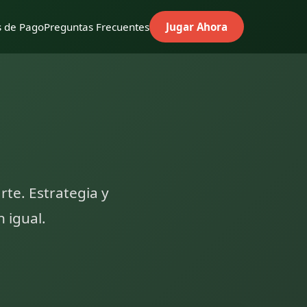
 de Pago
Preguntas Frecuentes
Jugar Ahora
rte. Estrategia y
 igual.