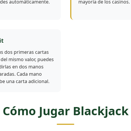
rdes automáticamente.
mayoría de los casinos.
it
tus dos primeras cartas
 del mismo valor, puedes
idirlas en dos manos
aradas. Cada mano
be una carta adicional.
Cómo Jugar Blackjack