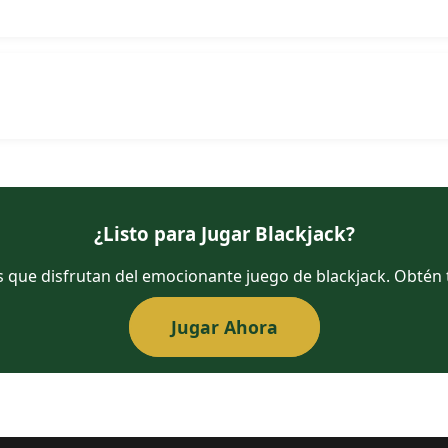
os cartas (un As y una carta de 10). 21 es cualquier mano q
:2).
do por eCOGRA. Esto garantiza que el juego es completamente
¿Listo para Jugar Blackjack?
s que disfrutan del emocionante juego de blackjack. Obtén 
Jugar Ahora